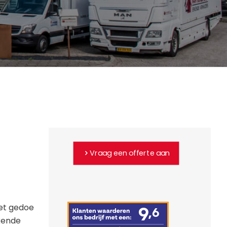
Vraag een offerte aan
het gedoe
rkende