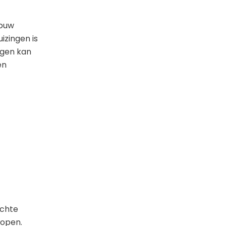
jouw
izingen is
ngen kan
en
ichte
lopen.