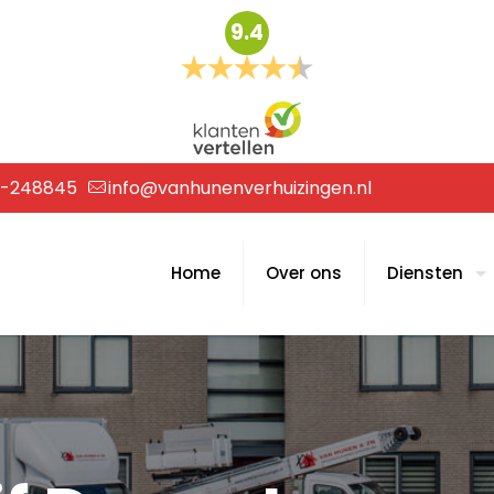
9.4
6-248845
info@vanhunenverhuizingen.nl
Home
Over ons
Diensten