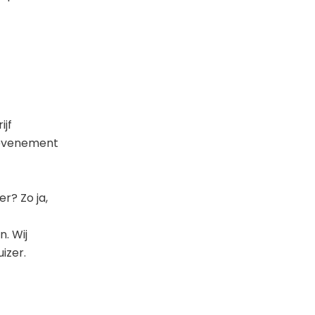
ijf
t evenement
r? Zo ja,
. Wij
izer.