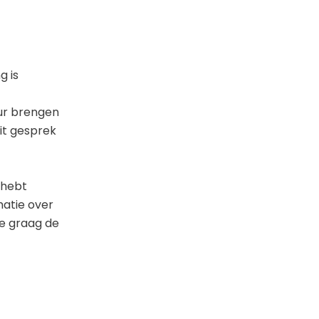
g is
eur brengen
dit gesprek
 hebt
matie over
je graag de