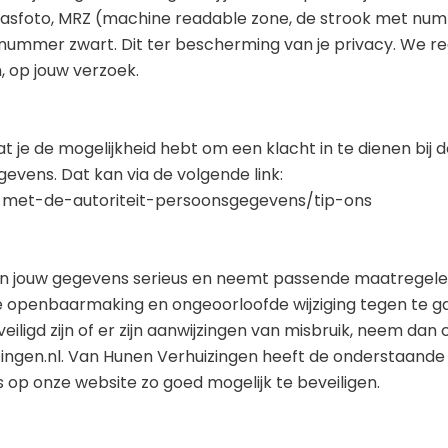
 pasfoto, MRZ (machine readable zone, de strook met nu
mmer zwart. Dit ter bescherming van je privacy. We r
, op jouw verzoek.
t je de mogelijkheid hebt om een klacht in te dienen bij 
evens. Dat kan via de volgende link:
t-met-de-autoriteit-persoonsgegevens/tip-ons
n jouw gegevens serieus en neemt passende maatregel
openbaarmaking en ongeoorloofde wijziging tegen te gaan
iligd zijn of er zijn aanwijzingen van misbruik, neem dan
ingen.nl. Van Hunen Verhuizingen heeft de onderstaande
 onze website zo goed mogelijk te beveiligen.