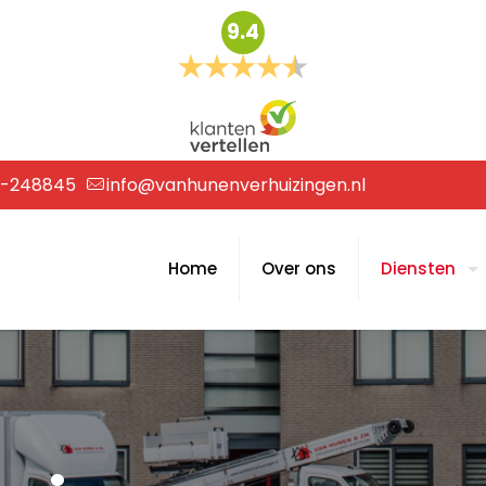
9.4
6-248845
info@vanhunenverhuizingen.nl
Home
Over ons
Diensten