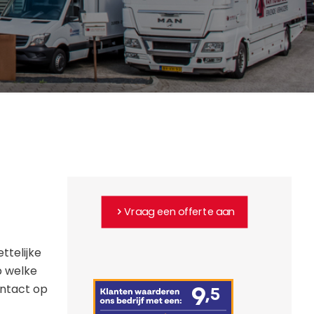
Vraag een offerte aan
ttelijke
p welke
ontact op