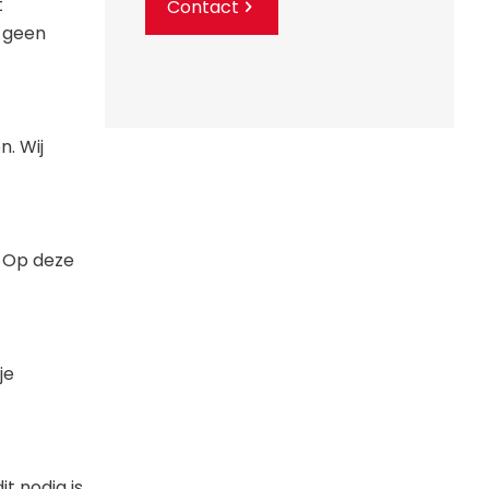
t
Contact
s geen
. Wij
. Op deze
je
t nodig is