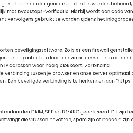
ngen of door eerder genoemde derden worden beheerd, z
k met tweestaps-verificatie. Hierbij wordt een code van
t vervolgens gebruikt te worden tijdens het inlogproces 
rten beveiligingssoftware. Zo is er een firewall geïnstal
gescand op infecties door een virusscanner en is er een 
en IP adressen waar nodig blokkeert. Verbinding
e verbinding tussen je browser en onze server optimaal b
n. Een beveiligde verbinding is te herkennen aan “https”
standaarden DKIM, SPF en DMARC geactiveerd. Dit zijn t
ntvangt die virussen bevatten, spam zijn of bedoeld zijn