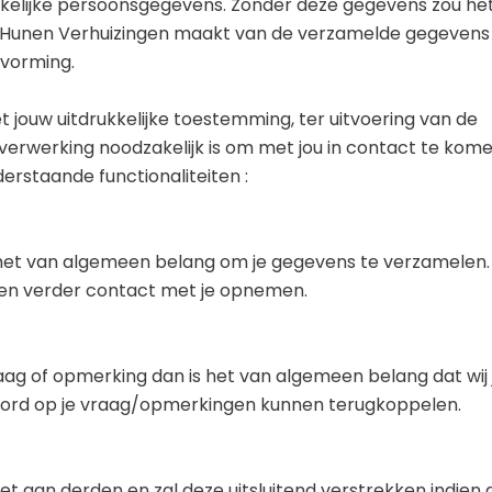
kelijke persoonsgegevens. Zonder deze gegevens zou he
Van Hunen Verhuizingen maakt van de verzamelde gegeven
tvorming.
jouw uitdrukkelijke toestemming, ter uitvoering van de
werking noodzakelijk is om met jou in contact te komen
rstaande functionaliteiten :
s het van algemeen belang om je gegevens te verzamelen
 en verder contact met je opnemen.
aag of opmerking dan is het van algemeen belang dat wij 
ord op je vraag/opmerkingen kunnen terugkoppelen.
 aan derden en zal deze uitsluitend verstrekken indien di