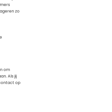
mmers
eageren zo
de
en om
. Als jij
 contact op