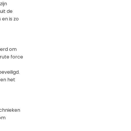
ijn
uit de
en is zo
leerd om
brute force
eveiligd.
 en het
echnieken
 om