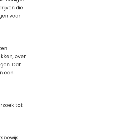
rijven die
gen voor
ten
ekken, over
gen. Dat
in een
erzoek tot
tsbewijs