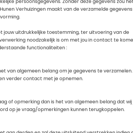
kelijke persoonsgegevens. Zonder deze gegevens zou he
Van Hunen Verhuizingen maakt van de verzamelde gegeven
tvorming.
jouw uitdrukkelijke toestemming, ter uitvoering van de
werking noodzakelijk is om met jou in contact te komen
rstaande functionaliteiten :
s het van algemeen belang om je gegevens te verzamelen
 en verder contact met je opnemen.
aag of opmerking dan is het van algemeen belang dat wij 
ord op je vraag/opmerkingen kunnen terugkoppelen.
 aan derden en zal deze uitsluitend verstrekken indien di