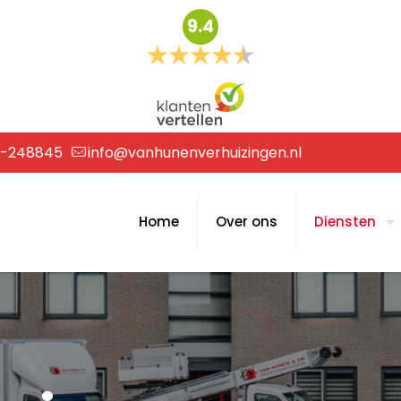
9.4
6-248845
info@vanhunenverhuizingen.nl
Home
Over ons
Diensten