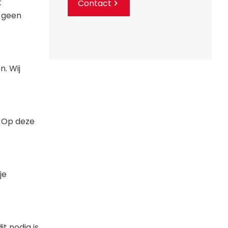
t
Contact
s geen
. Wij
. Op deze
je
t nodig is