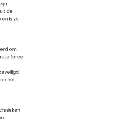
ijn
uit de
en is zo
leerd om
brute force
eveiligd.
 en het
echnieken
 om