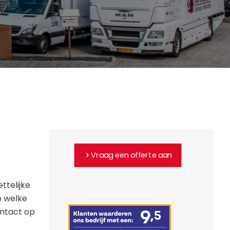
Vraag een offerte aan
ttelijke
p welke
ontact op