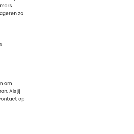
mmers
eageren zo
de
en om
. Als jij
 contact op