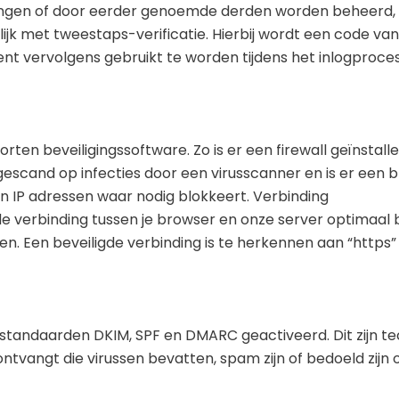
ngen of door eerder genoemde derden worden beheerd, z
k met tweestaps-verificatie. Hierbij wordt een code van
t vervolgens gebruikt te worden tijdens het inlogproces 
rten beveiligingssoftware. Zo is er een firewall geïnstal
gescand op infecties door een virusscanner en is er een 
en IP adressen waar nodig blokkeert. Verbinding
e verbinding tussen je browser en onze server optimaal b
n. Een beveiligde verbinding is te herkennen aan “https”
standaarden DKIM, SPF en DMARC geactiveerd. Dit zijn t
ntvangt die virussen bevatten, spam zijn of bedoeld zijn