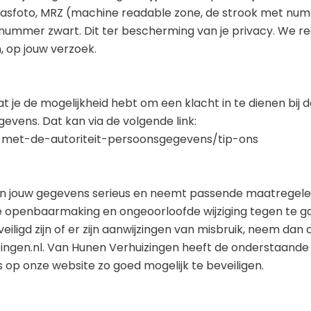
 pasfoto, MRZ (machine readable zone, de strook met nu
mmer zwart. Dit ter bescherming van je privacy. We r
, op jouw verzoek.
t je de mogelijkheid hebt om een klacht in te dienen bij 
evens. Dat kan via de volgende link:
t-met-de-autoriteit-persoonsgegevens/tip-ons
n jouw gegevens serieus en neemt passende maatregel
openbaarmaking en ongeoorloofde wijziging tegen te gaan
iligd zijn of er zijn aanwijzingen van misbruik, neem dan
ingen.nl. Van Hunen Verhuizingen heeft de onderstaande
 onze website zo goed mogelijk te beveiligen.