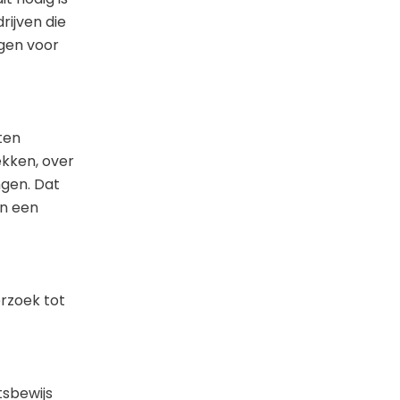
rijven die
gen voor
ten
ekken, over
gen. Dat
in een
erzoek tot
tsbewijs