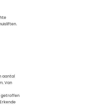
chte
isliften.
n aantal
em. Van
 getroffen
 Erkende