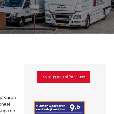
Vraag een offerte aan
 ervaren.
oneel
wege de