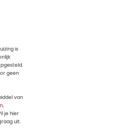
izing is
nlijk
opgesteld.
oor geen
middel van
n
,
l je hier
raag uit.