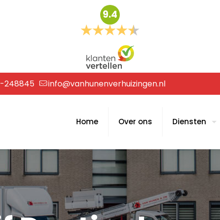
9.4
6-248845
info@vanhunenverhuizingen.nl
Home
Over ons
Diensten