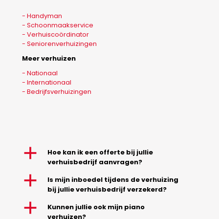
- Handyman
- Schoonmaakservice
- Verhuiscoördinator
- Seniorenverhuizingen
Meer verhuizen
- Nationaal
- Internationaal
- Bedrijfsverhuizingen
a
Hoe kan ik een offerte bij jullie
verhuisbedrijf aanvragen?
a
Is mijn inboedel tijdens de verhuizing
bij jullie verhuisbedrijf verzekerd?
a
Kunnen jullie ook mijn piano
verhuizen?