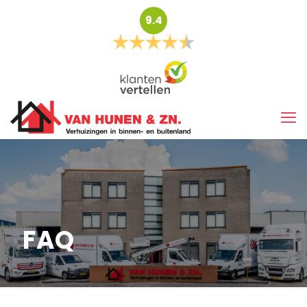
9.4
FAQ