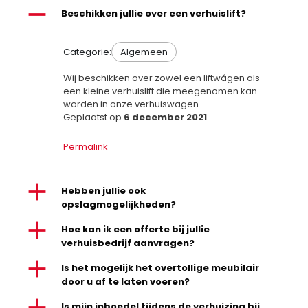
A
Beschikken jullie over een verhuislift?
Categorie:
Algemeen
Wij beschikken over zowel een liftwágen als
een kleine verhuislift die meegenomen kan
worden in onze verhuiswagen.
Geplaatst op
6 december 2021
Permalink
a
Hebben jullie ook
opslagmogelijkheden?
a
Hoe kan ik een offerte bij jullie
verhuisbedrijf aanvragen?
a
Is het mogelijk het overtollige meubilair
door u af te laten voeren?
Is mijn inboedel tijdens de verhuizing bij